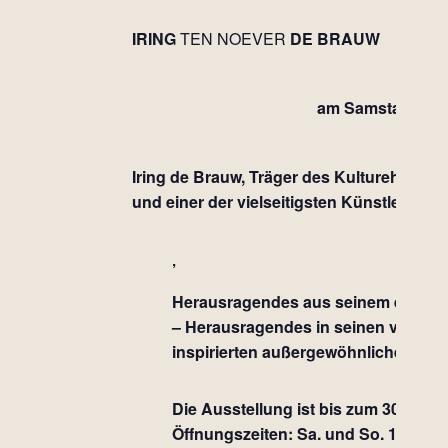
IRING
TEN NOEVER
DE BRAUW
am Samstag, den
Iring d
e Brauw
, Träger des Kulturehrenbr
und einer der vielseitigsten Künstler 
Herausragendes aus seinem enormen
– Herausragendes in seinen von afr
inspirierten außergewöhnlichen Wer
Die Ausstellung ist
bis zum 30. Nov
Öffnungszeiten: Sa. und So. 14-18 U