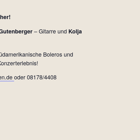
eher!
– Gitarre und
Gutenberger
Kolja
südamerikanische Boleros und
onzerterlebnis!
sen.de
oder 08178/4408