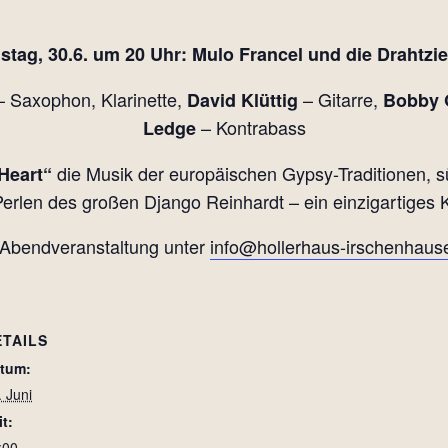
stag, 30.6. um 20 Uhr: Mulo Francel
und die Drahtzi
 Saxophon, Klarinette,
– Gitarre,
David Klüttig
Bobby 
– Kontrabass
Ledge
die Musik der europäischen Gypsy-Traditionen, 
Heart“
Perlen des großen Django Reinhardt – ein einzigartiges K
Abendveranstaltung unter
info@hollerhaus-irschenhau
ETAILS
tum:
. Juni
it:
:00