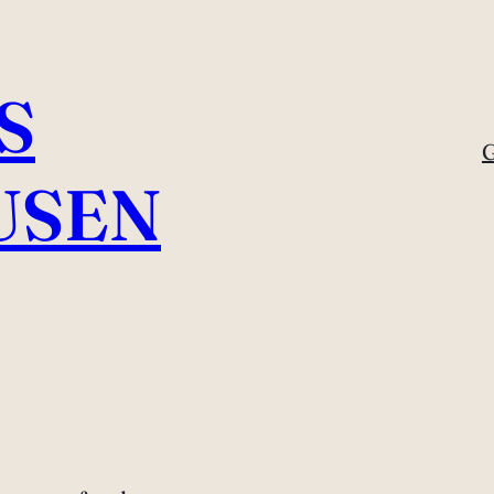
S
G
USEN