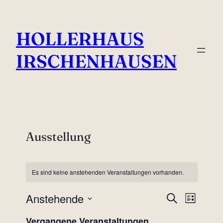
HOLLERHAUS
IRSCHENHAUSEN
Ausstellung
Es sind keine anstehenden Veranstaltungen vorhanden.
Anstehende
Veransta
Veran
Suche
Liste
Ansic
Datum
Suche
Vergangene Veranstaltungen