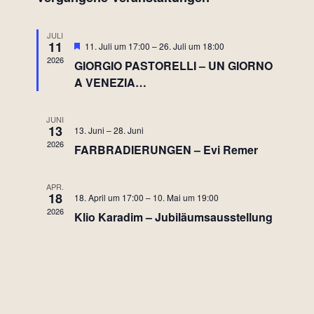
wählen.
Navig
und
JULI
Ansichte
11
Hervorgehoben
11. Juli um 17:00
–
26. Juli um 18:00
2026
GIORGIO PASTORELLI – UN GIORNO
Navigati
A VENEZIA…
JUNI
13
13. Juni
–
28. Juni
2026
FARBRADIERUNGEN – Evi Remer
APR.
18
18. April um 17:00
–
10. Mai um 19:00
2026
Klio Karadim – Jubiläumsausstellung