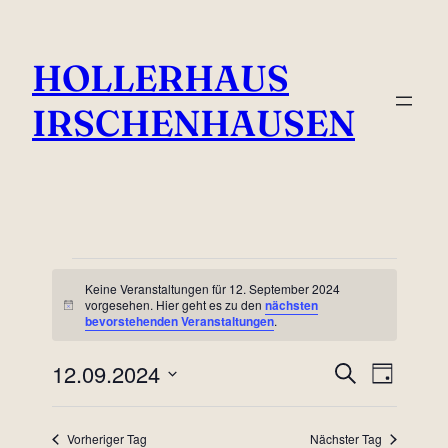
HOLLERHAUS
IRSCHENHAUSEN
Veranstaltungen
Keine Veranstaltungen für 12. September 2024
vorgesehen. Hier geht es zu den
nächsten
Hinweis
für
bevorstehenden Veranstaltungen
.
12.
12.09.2024
Veransta
Veran
Suche
Tag
Ansic
Datum
September
Suche
wählen.
Navig
Vorheriger Tag
Nächster Tag