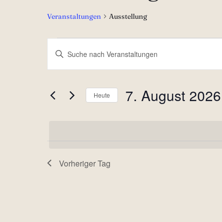
Veranstaltungen
Ausstellung
Veranstaltungen
Veranstaltungen
Bitte
Schlüsselwort
für
Suche
eingeben.
7. August 2026
Heute
7.
und
Suche
Datum
nach
August
Ansichten,
wählen.
Veranstaltungen
2026
Navigation
Schlüsselwort.
Vorheriger Tag