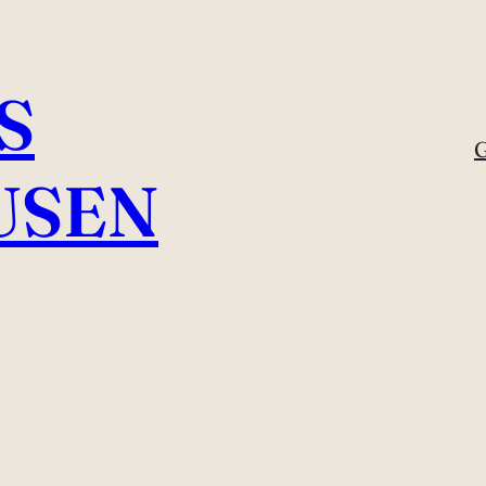
S
G
USEN